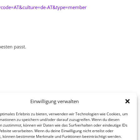
trycode=AT&culture=de-AT&type=member
esten passt.
Einwilligung verwalten
splattform (App für dein Handy).
optimales Erlebnis zu bieten, verwenden wir Technologien wie Cookies, um
mationen zu speichern und/oder darauf zuzugreifen. Wenn du diesen
xibel.
n zustimmst, können wir Daten wie das Surfverhalten oder eindeutige IDs
ebsite verarbeiten. Wenn du deine Einwilligung nicht erteilst oder
t, können bestimmte Merkmale und Funktionen beeinträchtigt werden.