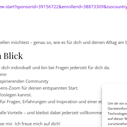
new-start?sponsorid=39156722&enrollerid=38873309&isocoun
llen möchtest – genau so, wie es für dich und deinen Alltag am b
n Blick
dich individuell und bin bei Fragen jederzeit für dich da.
 mir
inspirierenden Community
ens-Zoom für deinen entspannten Start.
 loslegen kannst.
ür Fragen, Erfahrungen und Inspiration und einer eigenen Wissen
Um dir ein 
Geräteinfor
e Vorteile – und bleibst dabei jederzeit vollkommen frei und fle
Technologie
auf dieser W
i mir. Ich freue mich auf dich!
zurückziehs